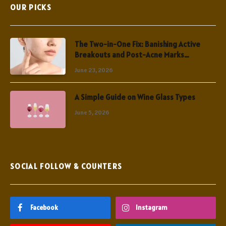
OUR PICKS
The Two-in-One Fix: Banishing Active
Breakouts and Post-Acne Marks
Simultaneously
June 23, 2026
A Simple Guide on Wine Glass Types
June 5, 2026
SOCIAL FOLLOW & COUNTERS
Facebook
Instagram