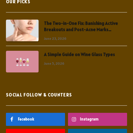
OUR PICKS
The Two-in-One Fix: Banishing Active
Breakouts and Post-Acne Marks
Simultaneously
June 23, 2026
A Simple Guide on Wine Glass Types
June 5, 2026
SOCIAL FOLLOW & COUNTERS
Facebook
Instagram